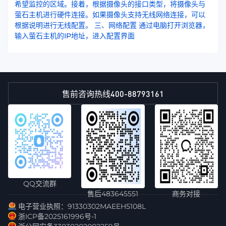
希望监控的区域。接着，根据摄像头的接口类型，将摄像头与
萤石主机进行硬件连接。如果摄像头支持无线网络连接，可以
根据说明进行无线配置。 三、网络配置 通过电脑打开浏览器，
输入萤石主机的IP地址，进入配置界面
400-88793161
售前咨询热线
QQ交流群
售后483645551
商务对接
电子营业执照：91330302MAEEH5108L
浙ICP备2025161996号-1