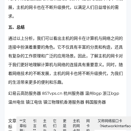
展，主机的网卡也在不断升级换代，以满足人们日益增长的需
求。
五、总结
通过以上分析，我们可以看出主机的网卡在计算机与网络之间的
连接中扮演着重要的角色。它不仅具有丰富的分类和构造，还具
有复杂的工作原理和广泛的应用场景。因此，了解主机的网卡对
于我们更好地理解计算机与网络的连接具有重要意义。同时，随
着网络技术的不断发展，主机的网卡也将不断升级换代，为我们
的生活带来更多的便利和乐趣。
幻易云高防服务器 857vps.cn 杭州服务器 温州bgp 浙江bgp
温州电信 镇江电信 镇江物理机香港服务器 韩国服务器
文章
**文
引
主
它
更
主机
网
又称网络接口卡
章标
言
机
们
是
的网
卡
（NetworkInterfac
标
**
题：
与
之
现
卡到
的