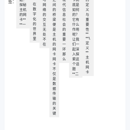
签：
在
探秘
网
间
代
底是
定
数
主机
络
的
信
如何
义
字
的网
的
桥
息
的？
与
化
卡**
交
梁
社
它有
重
的
**一
互
便
会
什么
要
世
无
是
的
作用
性
界
**
处
主
重
呢？
**1.
里
不
机
要
让我
定
在
的
一
们一
义
网
环
起深
**
卡
那
入探
主
网
么
索这
机
卡
个话
网
不
题
卡
仅
**二
是
数
据
传
输
的
关
键