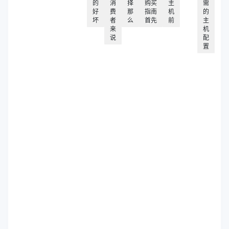
的
消
择
购买
主
需
好
费
那
指南
机
的
坏
者
么
首先
前
主
来
机
说
配
置