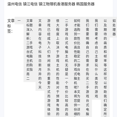
温州电信 镇江电信 镇江物理机香港服务器 韩国服务器
文章
一
文章
文
游
很
二
如何
我
我
以
如
标题
章
戏
大
手
才能
们
们
及
处
标
深入
内
已
程
游
选购
需
需
期
理
签：
解
容
经
度
戏
到一
要
要
待
器
析：
在
成
上
台
款性
明
考
的
二手
电
为
取
式
价比
确
虑
画
游戏
子
人
决
电
高且
自
自
质
台式
科
们
于
脑
性能
己
己
和
电脑
技
休
游
主
稳定
的
主
帧
主机
日
闲
戏
机
的二
需
要
率
的购
新
娱
主
无
手游
求
玩
等
买指
月
乐
机
疑
戏台
在
什
这
南
异
的
的
是
式电
购
么
样
二
的
重
性
一
脑主
买
类
可
今
要
能
个
机
二
型
以
天
方
对
性
呢？
手
的
帮
式
于
价
本文
游
游
助
而
预
比
将为
戏
戏
我
游
算
较
您提
台
们
戏
有
高
供一
式
确
体
限
的
份详
电
定
验
的
选
细的
脑
所