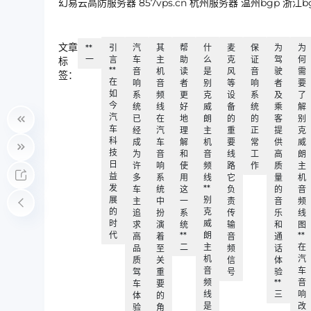
幻易云高防服务器 857vps.cn 杭州服务器 温州bgp 
文章
**
引
汽
其
帮
什
麦
保
为
为
一
言
车
主
助
么
克
证
驾
何
标
**
音
机
读
是
风
音
驶
需
签：
在
响
音
者
别
等
响
者
要
如
系
频
更
克
设
系
及
了
今
统
线
好
威
备
统
乘
解
汽
已
在
地
朗
的
的
客
别
车
经
汽
理
主
重
正
提
克
科
成
车
解
机
要
常
供
威
技
为
音
和
音
线
工
高
朗
日
许
响
使
频
路
作
质
主
益
多
系
用
线
它
量
机
发
**
车
统
这
负
的
音
展
别
主
中
一
责
音
频
的
克
追
扮
系
传
乐
线
时
威
求
演
统
输
和
图
代
**
朗
**
高
着
音
通
二
主
在
品
至
频
话
机
汽
质
关
信
体
音
车
驾
重
号
验
频
**
音
车
要
线
三
响
体
的
是
改
验
角