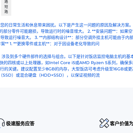
路
短
路
您的日常生活和休息带来困扰。以下是产生这一问题的原因及解决方案。 
主机的部分零件可能磨损，导致运行时的噪音增大。 2. **安装问题**：如果
运行噪音大。 3. **内部结构设计**：部分空调外挂主机可能由于内
* 1. **更换零件或主机**：对于因设备老化导致的问
，涉及到多个硬件部件的选择与组合。以下是针对饭店监控电脑主机的基
核或以上处理器，如Intel Core i5或AMD Ryzen 5系列，确保
运行的关键。建议配置至少8GB的内存，大型饭店可考虑升级至16GB或更
SSD）或混合硬盘（HDD+SSD），以保证视频的流
极速服务应答
客户价值