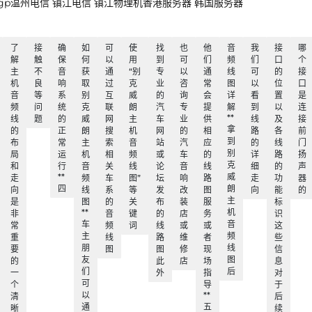
浙江bgp温州电信 镇江电信 镇江物理机香港服务器 韩国服务器
了
接
确
如
可
使
找
也
他
音
我
接
哪
解
触
保
何
以
用
到
可
们
频
们
口
个
主
不
音
获
通
“别
专
以
通
线
可
的
接
机
良
响
取
过
克
业
咨
常
图
以
位
口
音
等
系
别
互
威
的
询
会
详
看
置
是
频
问
统
克
联
朗
汽
专
提
解
到
以
连
**
线
题
的
威
网
主
车
业
供
线
及
接
拿
的
正
朗
搜
机
网
的
相
路
各
前
到
布
常
主
索
音
站
汽
应
的
线
门
别
局
运
机
相
频
或
车
的
详
路
扬
克
和
行
音
关
线
论
音
线
细
的
声
**
威
走
频
车
图”
坛
响
路
走
功
器
四
朗
向
线
系
等
发
改
图
向
能
的
主
是
图
的
关
布
装
服
标
**
机
非
音
键
的
店
务
识
车
音
常
频
词
线
或
或
这
主
频
重
线
路
维
者
些
朋
线
要
图
图
修
现
信
友
图
的
此
店
场
息
们
后
一
外
指
对
可
个
导
于
以
**
清
后
通
五
晰
续