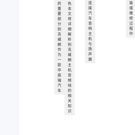
连
装
的
色
接
或
重
本
汽
维
要
文
车
修
部
将
音
过
分
详
响
程
别
细
主
中
克
解
机
威
析
与
朗
别
扬
作
克
声
为
威
器
一
朗
款
主
中
机
高
音
端
频
汽
线
车
的
相
关
知
识