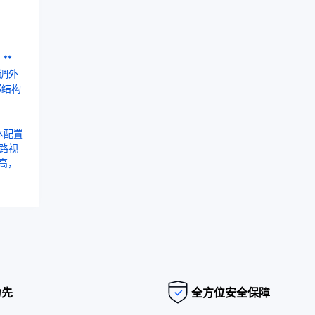
**
空调外
部结构
本配置
多路视
高，
为先
全方位安全保障