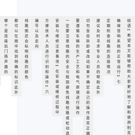
哪
都
线
编
方
安
一
要
切
建
定
确
结
个
可
路
号
便
装
定
遵
勿
议
期
保
语
**
是
以
图
以
技
与
要
循
盲
及
检
音
希
连
在
还
及
术
维
注
车
目
时
查
响
望
接
图
会
走
人
修
意
辆
拆
寻
线
系
本
后
中
标
向
员
注
线
的
卸
求
路
统
文
门
找
明
进
意
路
生
或
专
的
的
能
扬
到
线
行
事
的
产
改
业
连
正
够
声
明
路
识
项
安
工
动
人
接
常
**
帮
器
确
的
别
全
艺
如
员
情
运
在
助
的
的
颜
和
与
和
果
的
况
行
安
**
大
标
色
操
稳
电
不
帮
装
七
家
识
作
固
气
确
助
**
或
更
此
避
原
定
此
六
维
好
外
免
理
自
外
修
地
线
进
己
过
了
路
行
的
程
解
短
操
操
中
和
路
作
作
使
或
是
用
松
否
别
动
正
克
造
确