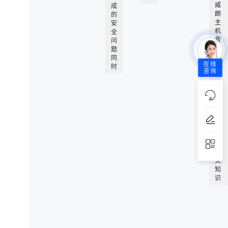
威
成
朗
的
主
安
机
全
音
问
频
题
线
同
在线
通
时
咨询
过
了
解
主
机
音
频
线
的
相
关
知
识