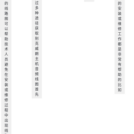
过
的
的
多
线
安
种
路
装
途
图
或
径
可
维
获
以
修
取
帮
工
别
助
作
克
技
都
威
术
是
朗
人
非
主
员
常
机
避
有
音
免
帮
频
在
助
线
安
的
图
装
比
首
或
如
先
维
修
过
程
中
出
现
线