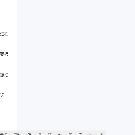
过程
要根
振动
诉