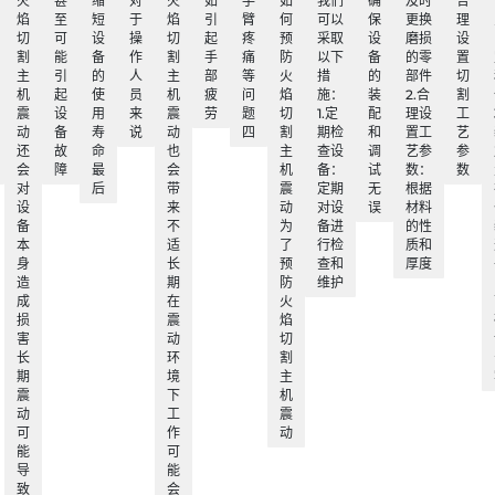
火
甚
缩
对
火
如
手
如
我们
确
及时
合
焰
至
短
于
焰
引
臂
何
可以
保
更换
理
切
可
设
操
切
起
疼
预
采取
设
磨损
设
割
能
备
作
割
手
痛
防
以下
备
的零
置
主
引
的
人
主
部
等
火
措
的
部件
切
机
起
使
员
机
疲
问
焰
施：
装
2.合
割
震
设
用
来
震
劳
题
切
1.定
配
理设
工
动
备
寿
说
动
四
割
期检
和
置工
艺
还
故
命
也
主
查设
调
艺参
参
会
障
最
会
机
备：
试
数：
数
对
后
带
震
定期
无
根据
设
来
动
对设
误
材料
备
不
为
备进
的性
本
适
了
行检
质和
身
长
预
查和
厚度
造
期
防
维护
成
在
火
损
震
焰
害
动
切
长
环
割
期
境
主
震
下
机
动
工
震
可
作
动
能
可
导
能
致
会