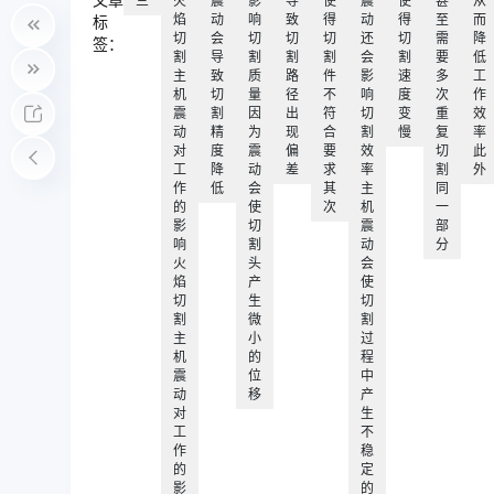
文章
三
火
震
影
导
使
震
使
甚
从
焰
动
响
致
得
动
得
至
而
标
切
会
切
切
切
还
切
需
降
签：
割
导
割
割
割
会
割
要
低
主
致
质
路
件
影
速
多
工
机
切
量
径
不
响
度
次
作
震
割
因
出
符
切
变
重
效
动
精
为
现
合
割
慢
复
率
对
度
震
偏
要
效
切
此
工
降
动
差
求
率
割
外
作
低
会
其
主
同
的
使
次
机
一
影
切
震
部
响
割
动
分
火
头
会
焰
产
使
切
生
切
割
微
割
主
小
过
机
的
程
震
位
中
动
移
产
对
生
工
不
作
稳
的
定
影
的