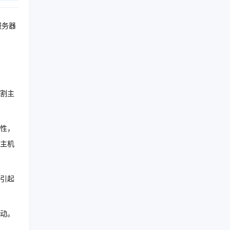
服务器
割主
性，
主机
引起
动。