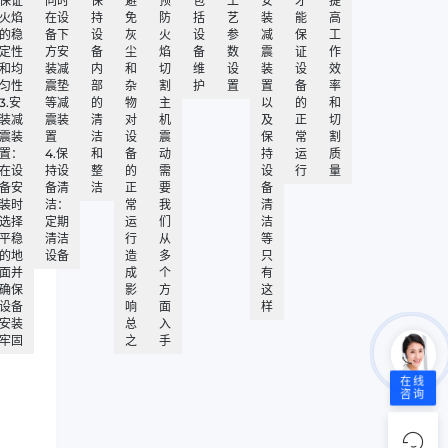
保证
同时
保
避
预
包
工
安
才
提
火焰
在设
持
免
防
括
艺
装
能
高
的稳
备下
设
灰
火
设
参
减
保
工
定性
方安
备
尘
焰
备
数
震
证
作
和均
装减
内
和
切
维
设
装
设
效
匀性
震垫
部
杂
割
护
置
置
备
率
3.安
等减
的
物
主
以
的
和
装减
震装
清
对
机
及
正
切
震装
置
洁
设
震
保
常
割
置：
4.保
和
备
动
持
运
质
在设
持设
整
的
需
设
行
量
备安
备清
洁
正
要
备
装时
洁：
常
我
清
选择
定期
运
们
洁
平稳
清洁
行
从
等
的地
设备
造
多
只
面并
成
个
有
确保
影
方
这
设备
响
面
样
安装
总
入
牢固
之
手
在线
咨询