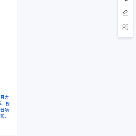
代且大
乐、视
的音响
外观、