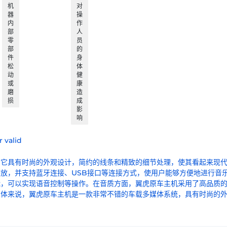
机
对
器
操
内
作
部
人
零
员
部
的
件
身
松
体
动
健
或
康
磨
造
损
成
影
响
 valid
。它具有时尚的外观设计，简约的线条和精致的细节处理，使其看起来现
放，并支持蓝牙连接、USB接口等连接方式，使用户能够方便地进行音
能，可以实现语音控制等操作。在音质方面，翼虎原车主机采用了高品质
总体来说，翼虎原车主机是一款非常不错的车载多媒体系统，具有时尚的