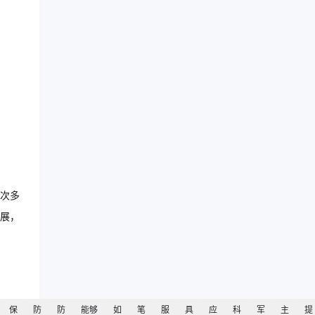
次多
展，
保
防
防
能够
如
笔
服
具
应
科
军
主
提