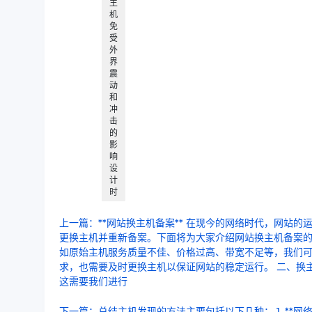
主
机
免
受
外
界
震
动
和
冲
击
的
影
响
设
计
时
上一篇：**网站换主机备案** 在现今的网络时代，网站
更换主机并重新备案。下面将为大家介绍网站换主机备案的
如原始主机服务质量不佳、价格过高、带宽不足等，我们
求，也需要及时更换主机以保证网站的稳定运行。 二、换主
这需要我们进行
下一篇：总结主机发现的方法主要包括以下几种： 1. **