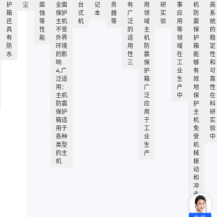
护
尘
腐
全面
台
记
务
有
用
研
事
机
高
箱
蚀
保护
式
本
器
广
领
实
应
防
系
还
等
主机
机
等
泛
域
验
用
震
统
具
性
不受
的
主
等
保
的
有
能
外界
适
机
领
护
稳
防
环境
用
防
域
箱
定
水
的影
性
震
在
能
性
响
三
保
工
够
和
4.广
护
业
有
可
泛适
箱
生
效
靠
用：
广
产
地
性
主机
泛
中
保
在
防震
应
护
科
保护
用
主
研
箱适
于
机
实
用于
工
免
验
各种
业
受
中
类型
生
机
的主
产
械
机
振
动
和
冲
击
的
影