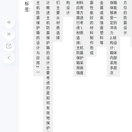
主
计
们
构
材料
震
金
保箱
方
标
机
概
主
设
应用
性
属
体能
位
签：
防
述
要
计
等方
能
或
够承
的
震
主
从
面进
好
高
受一
防
保
机
材
行考
的
强
定的
震
护
防
质
虑 1.
材
度
冲击
设
箱
震
选
材质
料
塑
力
计
的
保
择
选
制
料
2.结
设
护
择：
作
等
构设
计
箱
主机
而
计：
与
的
防震
成
箱体
应
设
保护
内部
用
计
箱采
采用
**
主
用高
多层
一
要
强度
次
考
虑
的
是
如
何
有
效
地
保
护