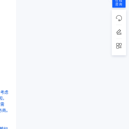
在线
响
咨询
要考虑
因，
足需
务商。
依赖扫