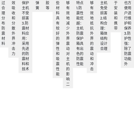
过
效
保护
弹
胶
些
够
特点
够
主机
于
也方
合
吸
主机
簧
等
材
有
1.防
有
免受
安
便用
理
收
不受
料
效
震性
效
损害
装
户进
分
和
损害
具
地
能优
地
2.结
和
行维
布
分
3.防
有
减
越：
抵
构合
携
护和
防
散
震材
较
少
主机
抗
理：
带
保养
震
外
料应
好
外
防震
外
箱体
3.防
材
界
用：
的
界
保护
界
结构
护性
料
冲
采用
弹
震
箱具
的
设计
强：
击
先进
性
动
有出
震
合理
除了
力
的防
和
对
色的
动
防震
震材
吸
主
防震
和
功能
料和
震
机
性能
冲
外
技术
性
的
击
能
影
响
二