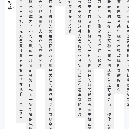
金
脑
产
河
先
们
要
是
项
味
源
标
河
已
品
田
应
过
电
硬
着
问
签：
田
经
也
主
该
于
脑
件
电
题
主
成
深
机
保
紧
自
运
脑
或
机
为
受
灯
持
张
我
行
正
者
灯
了
广
的
冷
这
保
稳
在
某
光
不
大
颜
静
种
护
定
进
些
颜
可
用
色
光
机
而
行
硬
色
或
户
变
色
制
当
某
件
变
缺
的
换
的
的
红
种
出
换
的
喜
成
变
一
灯
自
现
背
一
爱
为
化
种
亮
我
故
后
部
其
了
其
表
起
检
障
的
分
中
用
实
现
时
测
所
故
而
户
背
蓝
或
导
事
金
关
后
色
警
致
**
河
注
蕴
的
告
的
在
田
的
含
灯
这
那
我
作
焦
着
光
可
么
们
为
点
丰
通
能
日
一
当
富
常
是
常
家
我
的
表
由
生
知
们
信
示
于
活
名
发
息
主
硬
中
的
现
机
件
电
金
正
过