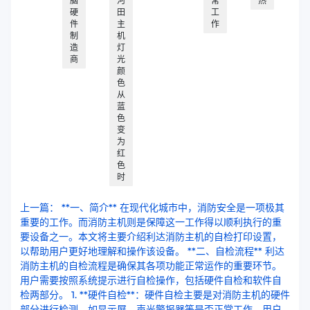
脑
河
常
热
硬
田
工
件
主
作
制
机
造
灯
商
光
颜
色
从
蓝
色
变
为
红
色
时
上一篇： **一、简介** 在现代化城市中，消防安全是一项极其
重要的工作。而消防主机则是保障这一工作得以顺利执行的重
要设备之一。本文将主要介绍利达消防主机的自检打印设置，
以帮助用户更好地理解和操作该设备。 **二、自检流程** 利达
消防主机的自检流程是确保其各项功能正常运作的重要环节。
用户需要按照系统提示进行自检操作，包括硬件自检和软件自
检两部分。 1. **硬件自检**：硬件自检主要是对消防主机的硬件
部分进行检测，如显示屏、声光警报器等是否正常工作。用户