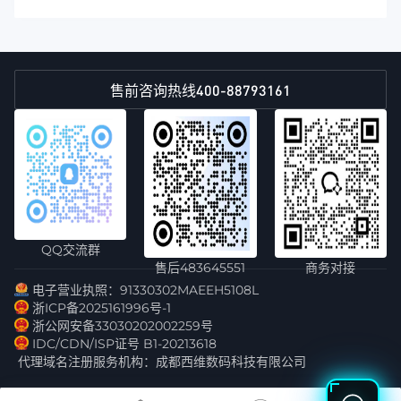
400-88793161
售前咨询热线
QQ交流群
售后483645551
商务对接
电子营业执照：91330302MAEEH5108L
浙ICP备2025161996号-1
浙公网安备33030202002259号
IDC/CDN/ISP证号 B1-20213618
代理域名注册服务机构：成都西维数码科技有限公司