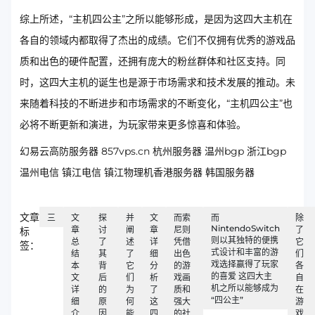
综上所述，“主机四公主”之所以能够形成，是因为这四大主机在
各自的领域内都取得了杰出的成绩。它们不仅拥有优秀的游戏品
质和出色的硬件配置，还拥有庞大的粉丝群体和社区支持。同
时，这四大主机的诞生也是源于市场需求和技术发展的推动。未
来随着科技的不断进步和市场需求的不断变化，“主机四公主”也
必将不断更新和演进，为玩家带来更多惊喜和体验。
幻易云高防服务器 857vps.cn 杭州服务器 温州bgp 浙江bgp
温州电信 镇江电信 镇江物理机香港服务器 韩国服务器
文章
三
文
探
并
文
而索
而
除
NintendoSwitch
章
讨
阐
章
尼则
了
标
则以其独特的便携
总
了
述
详
凭借
它
签：
式设计和丰富的游
结
其
了
细
出色
们
戏选择赢得了玩家
本
背
它
分
的游
各
的喜爱 这四大主
文
后
们
析
戏画
自
机之所以能够成为
详
的
为
了
质和
在
“四公主”
细
原
何
这
强大
游
介
因
能
四
的社
戏