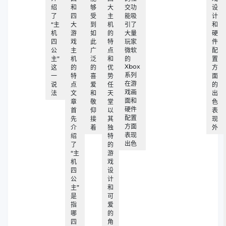
绍
和
够
大
交功
设
了
四
受
主
能吸
计
“主
大
到
机
引了
和
机
游
如
的
大量
硬
四
戏
此
特
玩家
件
公
主
广
点
微软
配
主”
机
泛
和
的
置
Xbox
这
的
的
优
方
系列
一
特
喜
势
面
在游
说
点
爱
任
的
戏画
法
文
和
天
出
面和
章
敬
堂
色
硬件
首
仰
以
表
配置
先
接
其
现
方面
介
着
独
外
表现
绍
特
出色
了
的
“主
游
机
戏
四
设
公
计
主”
和
是
可
指
爱
哪
的
四
角