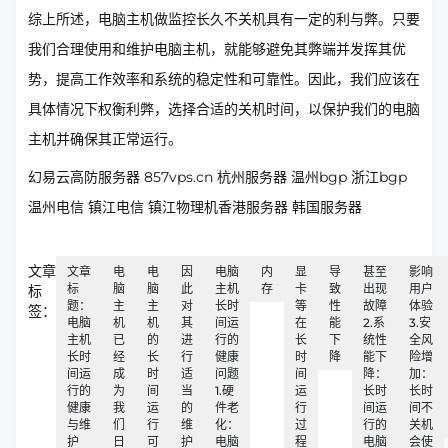
综上所述，电脑主机做监控长久不关机具有一定的利与弊。只要
我们合理使用和维护电脑主机，就能够避免其弊端并发挥其优
势，提高工作效率和系统的稳定性和可靠性。因此，我们应该在
具体情况下权衡利弊，选择合适的关机时间，以保护我们的电脑
主机并确保其正常运行。
幻易云高防服务器 857vps.cn 杭州服务器 温州bgp 浙江bgp
温州电信 镇江电信 镇江物理机香港服务器 韩国服务器
文章
文章
电
电
因
电脑
内
显
导
甚至
影响
标
脑
脑
此
主机
存
卡
致
出现
用户
标
题：
主
主
对
长时
等
性
故障
体验
签：
电脑
机
机
其
间运
在
能
2.系
3.安
主机
已
的
进
行的
长
下
统性
全风
长时
经
长
行
健康
时
降
能下
险增
间运
成
时
适
问题
间
降：
加：
行的
为
间
当
1.硬
运
长时
长时
健康
我
运
的
件老
行
间运
间不
与维
们
行
维
化：
过
行的
关机
护
日
可
护
电脑
程
电脑
会使