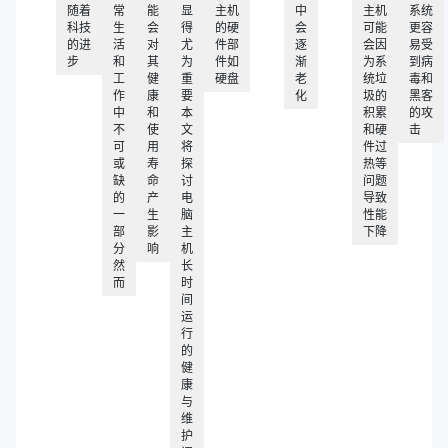
随着
常
能
显
主机
中
主机
系统
科技
生
会
得
的硬
会
可能
更容
的进
活
对
尤
件部
逐
会因
易受
步
和
其
为
件如
渐
为系
到病
工
健
重
硬盘
老
统垃
毒和
作
康
要
化
圾的
黑客
中
和
本
积累
的攻
不
使
文
和硬
击
可
用
将
件过
或
寿
探
热等
缺
命
讨
问题
的
产
电
导致
一
生
脑
性能
部
影
主
下降
分
响
机
然
长
而
时
间
运
行
的
健
康
与
维
护