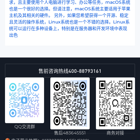
求，且主要使用个人电脑进行学习、办公等任务，macOS系统
也是一个很好的选择。但请注意，macOS系统主要适用于苹果
主机及其相关的硬件。 另外，如果您希望获得一个开源、稳定
且灵活的操作系统，Linux系统也是一个不错的选择。Linux系
统可以运行在多种设备上，特别是在服务器和开发环境中表现
出色
400-88793161
售前咨询热线
QQ交流群
售后483645551
商务对接