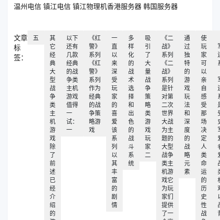
温州电信 镇江电信 镇江物理机香港服务器 韩国服务器
文章
五
其
以下
《红
一
多
吸
《二
通
使
它
还有
警》
直
样
引
战》
过
玩
标
经
几款
系列
以
化
了
系列
独
家
签：
典
经典
《红
来
的
大
《二
特
可
大
的战
警》
深
战
量
战》
的
以
型
争类
系列
受
术
战
系列
游
亲
战
主机
作为
玩
选
争
是针
戏
自
争
游戏
经典
家
择
策
对第
玩
感
类
值得
的战
的
和
略
二次
法
受
主
一
争策
喜
出
类
世界
和
那
机
试：
略游
爱
色
游
大战
深
场
游
一
戏
该
的
戏
为主
度
决
戏
系
战
玩
题的
的
定
除
列
斗
家
大型
战
人
了
以
系
二
战争
略
类
前
其
统
类主
元
命
述
丰
机游
素
运
已
富
戏它
的
经
的
为玩
历
介
剧
家们
史
绍
情
提供
性
的
了一
战