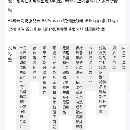
驶，预防任何可能出现的风险。希望以上内容能对大家有所帮
助！
幻易云高防服务器 857vps.cn 杭州服务器 温州bgp 浙江bgp
温州电信 镇江电信 镇江物理机香港服务器 韩国服务器
文章
**汽
存
如
可
定期
保持
去
分类
如
应
车后
放
果
能
清理
后备
除
存放
旅
急
标
备箱
着
不
会
后备
箱的
污
物品
行
工
签：
** 1.
如何
各
及
导
箱**
整洁
渍
用
具
分类
清理
种
时
致
1.清
2.清
和
品
等
放
与保
物
清
杂
理杂
洗表
灰
置：
养？
品
理
乱
物：
面：
尘
**
**
将物
和
无
定期
使用
汽车
二
品按
保
章
整理
湿布
后备
照类
养
和
并丢
或清
箱是
别进
滋
弃不
洗剂
我们
行分
生
需要
清洗
经常
类放
细
的物
后备
使用
置
菌
品
箱内
的一
下
表面
个部
面
和外
分
就
部表