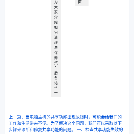
为
面
大
家
介
绍
如
何
清
理
与
保
养
汽
车
后
备
箱
**
一
上一篇：当电脑主机的共享功能出现故障时，可能会给我们的
工作和生活带来不便。为了解决这个问题，我们可以采取以下
步骤来诊断和修复共享功能的问题。 一、检查共享功能失效的