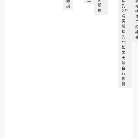
二
和
磨
接
规
损
孔
格
2.**
购
买
新
接
孔
**：
如
果
无
法
自
行
修
复