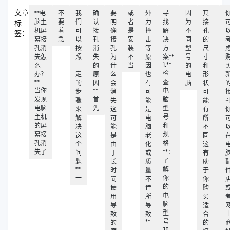
文章
**电
不
我
确
要
或
外
寻
因
其
脑主
要
们
认
明
者
力
找
为
接
标
机屏
着
可
接
确
是
撞
解
不
孔
签：
幕接
急
以
孔
接
安
击
决
同
的
孔消
按
消
孔
装
等
方
型
尺
失怎
照
失
为
不
原
案**
号
寸
1.**
么
一
的
什
当
因
的
和
检
办？
定
原
么
也
电
形
**
查
的
因
会
有
脑
状
当你
**
电
步
消
可
可
发现
首
脑
骤
失
能
能
电脑
先
型
来
这
是
有
主机
号
解
可
电
所
的屏
和
决
能
脑
不
幕接
规
这
是
老
同
孔消
格
个
由
化
这
失了
**：
问
于
或
有
了
题
长
质
助
**
解
时
量
于
一
你
间
不
你
的
使
佳
购
电
用
所
买
脑
导
导
适
型
致
致
合
**
号
的
的