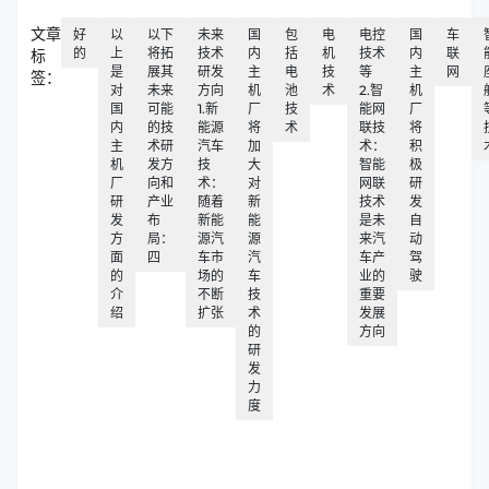
文章
好
以
以下
未来
国
包
电
电控
国
车
的
上
将拓
技术
内
括
机
技术
内
联
标
是
展其
研发
主
电
技
等
主
网
签：
对
未来
方向
机
池
术
2.智
机
国
可能
1.新
厂
技
能网
厂
内
的技
能源
将
术
联技
将
主
术研
汽车
加
术：
积
机
发方
技
大
智能
极
厂
向和
术：
对
网联
研
研
产业
随着
新
技术
发
发
布
新能
能
是未
自
方
局：
源汽
源
来汽
动
面
四
车市
汽
车产
驾
的
场的
车
业的
驶
介
不断
技
重要
绍
扩张
术
发展
的
方向
研
发
力
度