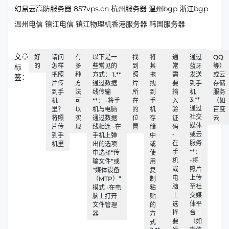
幻易云高防服务器 857vps.cn 杭州服务器 温州bgp 浙江bgp
温州电信 镇江电信 镇江物理机香港服务器 韩国服务器
文章
好
请问
有
以下是一
找
将
通
通过
QQ
的
怎样
多
些常见的
到
其
常
蓝牙
等）
标
把照
种
方式： 1.**
照
拖
需
发送
或云
签：
片传
方
通过数据
片
拽
要
到手
存储
到手
法
线传输
所
到
输
机
服务
3.**
机
可
**： -将手
在
手
入
（如
通过
里？
以
机与电脑
的
机
验
百度
社交
将照
实
通过数据
位
存
证
云
媒体
片传
现
线相连 -在
置
储
码
-
或云
到手
手机上弹
中
在
服务
机里
出的选项
或
手
**：
中选择“传
使
机
-将
输文件”或
用
或
照片
“媒体设备
复
电
上传
（MTP）”
制
脑
至社
模式 -在电
粘
上
交媒
脑上打开
贴
选
体平
文件管理
的
择
台
器
方
要
（如
式