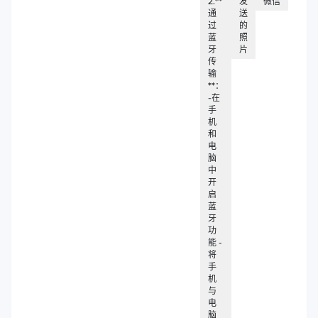
2.**
发
微信
通
送
过
的
蓝
照
牙
片
传
输
**：
-在
手
机
和
电
脑
中
开
启
蓝
牙
功
能 -
将
手
机
与
电
脑