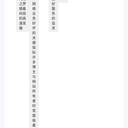
之梦
网
好
随着
络
服
科技
业
务
的高
务
的
速发
好
追
展
坏
求
的
关
键
指
标
许
多
博
主
与
网
站
所
有
者
时
常
面
临
着