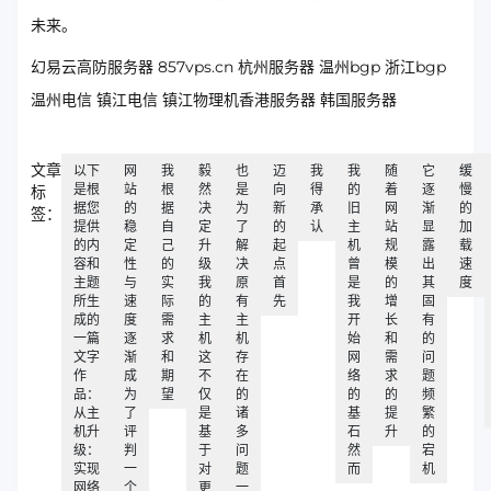
未来。
幻易云高防服务器 857vps.cn 杭州服务器 温州bgp 浙江bgp
温州电信 镇江电信 镇江物理机香港服务器 韩国服务器
文章
以下
网
我
毅
也
迈
我
我
随
它
缓
是根
站
根
然
是
向
得
的
着
逐
慢
标
据您
的
据
决
为
新
承
旧
网
渐
的
签：
提供
稳
自
定
了
的
认
主
站
显
加
的内
定
己
升
解
起
机
规
露
载
容和
性
的
级
决
点
曾
模
出
速
主题
与
实
我
原
首
是
的
其
度
所生
速
际
的
有
先
我
增
固
成的
度
需
主
主
开
长
有
一篇
逐
求
机
机
始
和
的
文字
渐
和
这
存
网
需
问
作
成
期
不
在
络
求
题
品：
为
望
仅
的
的
的
频
从主
了
是
诸
基
提
繁
机升
评
基
多
石
升
的
级：
判
于
问
然
宕
实现
一
对
题
而
机
网络
个
更
一