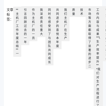
文章
**
引
作
我
同
共
我
质
技
市
工
主
言
为
深
时
同
们
量
术
场
作
标
机
回
主
感
也
进
主
等
内
签：
厂
顾
机
责
感
步
机
方
容
工
过
厂
任
受
的
厂
面
与
作
去
的
重
到
喜
在
都
成
年
的
一
大
了
悦
生
取
果
**1.
度
一
员
与
本
产
得
生
总
年
团
年
了
产
结
队
度
显
**
效
共
著
一
率
同
的
提
成
进
升
长
步
**
二
*我
们
对
生
产
流
程
进
行
了