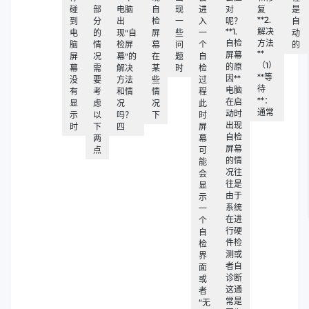
碰
部
电脑
自
现
进
对
复
是
**2.
到
分
出
检
一
入
呢？
自
**1.
解决
电
的
现"自
屏
些
一
动
自检
方法
脑
情
检屏
幕
问
个
的
**
屏幕
屏
况
幕"的
在
题
自
（1）
的原
幕
需
解决
某
时
检
**等
因**
没
要
方法
些
过
待
电脑
有
考
和情
情
程
**：
在启
显
虑
况
况
此
通常
动时
示
以
吗？
下
时
出现
时
下
四
屏
自检
两
幕
屏幕
点
可
的情
能
况往
会
往是
显
由于
示
系统
一
在进
个
行硬
自
件检
检
测或
界
者自
面
诊断
或
这通
者
常是
“无