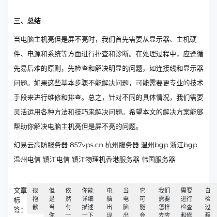
三、总结
当电脑主机亮但是屏不亮时，我们首先需要从显示器、主机硬
件、电源和系统等方面进行排查和诊断。在处理过程中，应遵循
先易后难的原则，先检查和解决明显的问题，如连接线和显示器
问题。如果这些基本步骤不能解决问题，可能需要更专业的技术
手段来进行维修和排查。总之，针对不同的具体情况，我们需要
灵活运用各种方法和技巧来解决问题。希望本文的解决方案能够
帮助你解决电脑主机亮但是屏不亮的问题。
幻易云高防服务器 857vps.cn 杭州服务器 温州bgp 浙江bgp
温州电信 镇江电信 镇江物理机香港服务器 韩国服务器
文章
很
但
依
你能
电
当
它
我们
需要
自
抱
是
然
详细
脑
电
可
需要
进行
检
标
歉
当
有
描述
出
脑
能
怎样
检查
过
签：
你
一
一下
现
出
会
去应
和修
程