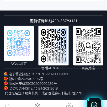
400-88793161
售前咨询热线
QQ交流群
售后483645551
商务对接
电子营业执照：91330302MAEEH5108L
浙ICP备2025161996号-1
浙公网安备33030202002259号
IDC/CDN/ISP证号 B1-20213618
代理域名注册服务机构：成都西维数码科技有限公司