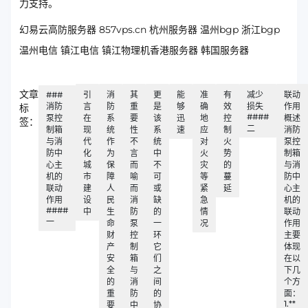
力支持。
幻易云高防服务器 857vps.cn 杭州服务器 温州bgp 浙江bgp
温州电信 镇江电信 镇江物理机香港服务器 韩国服务器
文章
###
引
消
其
更
能
准
有
减少
联动
消防
言
防
重
是
够
确
效
损失
作用
标
####
泵控
在
系
要
该
迅
地
控
概述
签：
二
制箱
现
统
性
系
速
应
制
消防
与消
代
作
不
统
对
火
泵控
防中
化
为
言
中
火
势
制箱
心主
城
保
而
不
灾
的
与消
机的
市
障
喻
可
等
蔓
防中
联动
建
人
而
或
紧
延
心主
作用
设
民
消
缺
急
机的
####
中
生
防
的
情
联动
一
命
泵
一
况
作用
财
控
环
主要
产
制
它
体现
安
箱
们
在以
全
与
之
下几
的
消
间
个方
重
防
的
面：
1.**
要
中
协