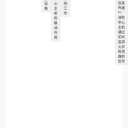
信息
设
心
同
传递
施
主
工
**：
机
作
消防
的
中心
联
主机
动
通过
作
实时
用
监测
火灾
检测
器的
信号