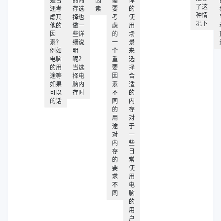
是否
的内
因
需
体
了这
还考
存选
素
要
的
种情
虑其
择也
考
使
况下
他的
做一
虑
用
因
些详
的
场
素？
细说
一
景
例如
明
个
来
电脑
呢？
重
选
的用
当选
要
择
途等
择电
因
合
如果
脑内
素
适
可以
存时
不
的
的话
同
内
的
存
用
对
途
于
对
一
内
些
存
日
的
常
要
使
求
用
不
电
同
脑
的
用
户