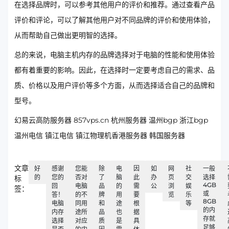
在选择品牌时，可以参考其他用户的评价和推荐。通过查看产品
评价和评论，可以了解其他用户对不同品牌的评价和使用体验，
从而帮助自己做出更明智的选择。
总的来说，电脑主机内存的品牌选择对于电脑的性能和使用体验
都有着重要的影响。因此，在选择时一定要考虑自己的需求、品
质、价格以及用户评价等多个方面，从而选择适合自己的品牌和
型号。
幻易云高防服务器 857vps.cn 杭州服务器 温州bgp 浙江bgp
温州电信 镇江电信 镇江物理机香港服务器 韩国服务器
文章
好
感谢
您能
除
电
因
如
网
社
一般
的
您的
否对
了
脑
此
办
页
交
选择
标
4GB
回
电脑
品
的
需
公
浏
娱
签：
或
答！
的不
牌
用
要
览
乐
8GB
电脑
同用
和
途
根
等
的内
内存
途所
品
也
据
存就
选择
对应
质
是
具
足够